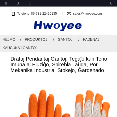
Telefono: 86-731-22495135
sales@hwoyee.com
HEJMO
PRODUKTOJ
GANTOJ
FADENAJ
KAŬĈUKAJ GANTOJ
Drataj Pendantaj Gantoj, Tegaĵo kun Teno
Imuna al Eluziĝo, Spirebla Taŭga, Por
Mekanika Industria, Stokejo, Ĝardenado