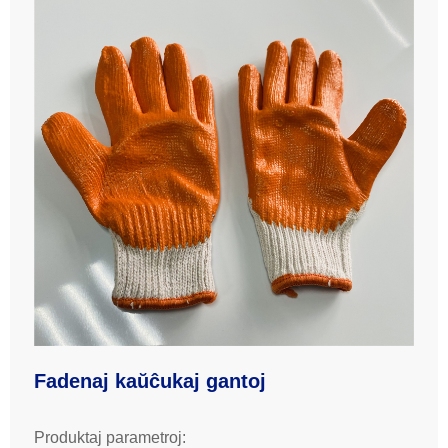
Fadenaj kaŭĉukaj gantoj
Produktaj parametroj: