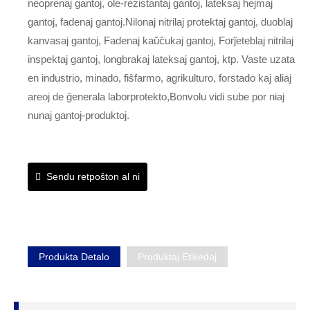
neoprenaj gantoj, ole-rezistantaj gantoj, lateksaj hejmaj
gantoj, fadenaj gantoj.Nilonaj nitrilaj protektaj gantoj, duoblaj
kanvasaj gantoj, Fadenaj kaŭĉukaj gantoj, Forĵeteblaj nitrilaj
inspektaj gantoj, longbrakaj lateksaj gantoj, ktp. Vaste uzata
en industrio, minado, fiŝfarmo, agrikulturo, forstado kaj aliaj
areoj de ĝenerala laborprotekto,Bonvolu vidi sube por niaj
nunaj gantoj-produktoj.
Sendu retpoŝton al ni
Produkta Detalo
Produktaj Etikedoj