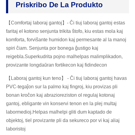
Priskribo De La Produkto
【Comfortaj laboraj gantoj】- Ĉi tiuj laboraj gantoj estas
faritaj el kotono senjunta trikita ŝtofo, kiu estas mola kaj
komforta, forviŝante humidon kaj permesante al la manoj
spiri ĉiam. Senjunta por bonega ĝustigo kaj
reigebla.Superkudrita pojno malhelpas malimplikadon,
provizante longdaŭran fortikecon kaj fidindecon
【Laboraj gantoj kun teno】 - Ĉi tiuj laboraj gantoj havas
PVC-tegaĵon sur la palmo kaj fingroj, kiu provizas pli
bonan kroĉon kaj abrazioreziston ol regulaj kotonaj
gantoj, ebligante vin konservi tenon en la plej multaj
labormedioj.Helpas malhelpi gliti dum kaptado de
objektoj, tiel provizante pli da sekureco por vi kaj aliaj
laboristoj