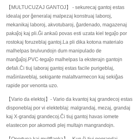
【MULTUCUZAJ GANTOJ】 - sekurecaj gantoj estas
idealaj por ĝeneralaj malpezaj konstruaj laboroj,
mekanikaj laboroj, akvotubaroj, ĝardenado, magazenaj
pakaĵoj kaj pli.Ĝi ankaŭ povas esti uzata kiel tegaĵo por
rostokaj foruzeblaj gantoj.La pli dika kotona materialo
malhelpas brulvundojn dum manipulado de
manĝaĵoj.PVC-tegaĵo malhelpas la eksterajn gantojn
defali.Ĉi tiuj laboraj gantoj estas facile purigeblaj,
maŝinlaveblaj, sekigante malaltvarmecon kaj sekiĝas
rapide por venonta uzo.
【Vario da elektoj】- Vario da kvantoj kaj grandecoj estas
disponeblaj por vi elekteblaj: malgrandaj, mezaj, grandaj
kaj X-grandaj grandecoj.Ĉi tiuj gantoj havas iomete
elastecon por akomodi plej multajn mangrandojn.
【Oportuna kaj multflanka】 - Kun ĉi tiuj pograndaj