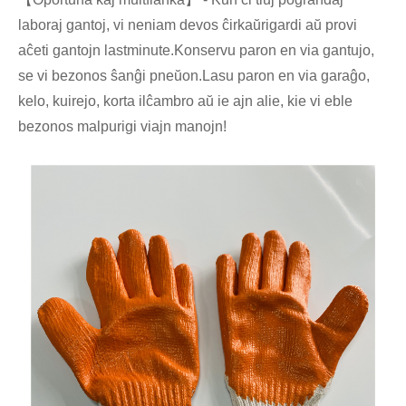
laboraj gantoj, vi neniam devos ĉirkaŭrigardi aŭ provi
aĉeti gantojn lastminute.Konservu paron en via gantujo,
se vi bezonos ŝanĝi pneŭon.Lasu paron en via garaĝo,
kelo, kuirejo, korta ilĉambro aŭ ie ajn alie, kie vi eble
bezonos malpurigi viajn manojn!