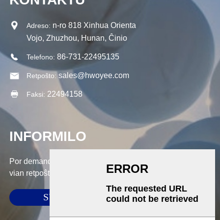
n-ro 818 Xinhua Orienta
Adreso:
Vojo, Zhuzhou, Hunan, Ĉinio
86-731-22495135
Telefono:
sales@hwoyee.com
Retpoŝto:
22494158
Faksi:
INFORMILO
Por demandoj pri niaj produktoj aŭ prezlisto, bonvolu lasi
vian retpoŝton al ni kaj ni kontaktos nin ene de 24 horoj.
SUBMETI