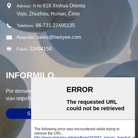
n-ro 818 Xinhua Orienta
Adreso:
Vojo, Zhuzhou, Hunan, Ĉinio
86-731-22495135
Telefono:
sales@hwoyee.com
Retpoŝto:
22494158
Faksi:
INFORMILO
Por demandoj pri niaj produktoj aŭ prezlisto, bonvolu lasi
vian retpoŝton al ni kaj ni kontaktos nin ene de 24 horoj.
SUBMETI