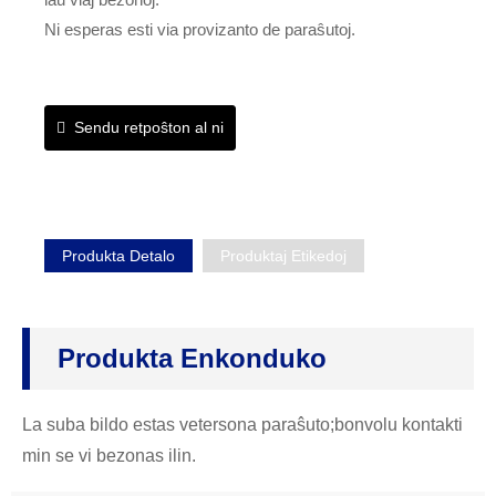
Ni esperas esti via provizanto de paraŝutoj.
Sendu retpoŝton al ni
Produkta Detalo
Produktaj Etikedoj
Produkta Enkonduko
La suba bildo estas vetersona paraŝuto;bonvolu kontakti
min se vi bezonas ilin.