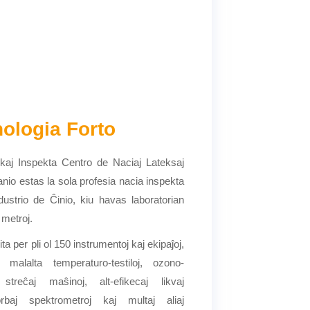
ologia Forto
kaj Inspekta Centro de Naciaj Lateksaj
nio estas la sola profesia nacia inspekta
dustrio de Ĉinio, kiu havas laboratorian
 metroj.
ta per pli ol 150 instrumentoj kaj ekipaĵoj,
 malalta temperaturo-testiloj, ozono-
, streĉaj maŝinoj, alt-efikecaj likvaj
orbaj spektrometroj kaj multaj aliaj