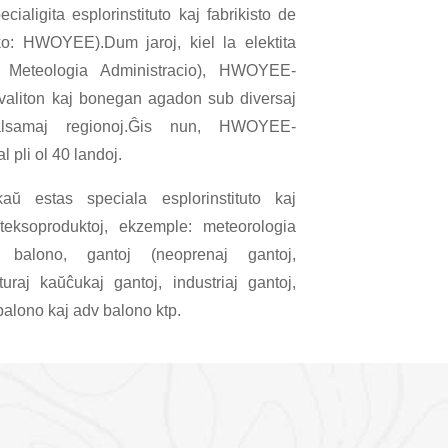
ialigita esplorinstituto kaj fabrikisto de
ko: HWOYEE).Dum jaroj, kiel la elektita
Meteologia Administracio), HWOYEE-
valiton kaj bonegan agadon sub diversaj
alsamaj regionoj.Ĝis nun, HWOYEE-
l pli ol 40 landoj.
aŭ estas speciala esplorinstituto kaj
teksoproduktoj, ekzemple: meteorologia
 balono, gantoj (neoprenaj gantoj,
uraj kaŭĉukaj gantoj, industriaj gantoj,
balono kaj adv balono ktp.