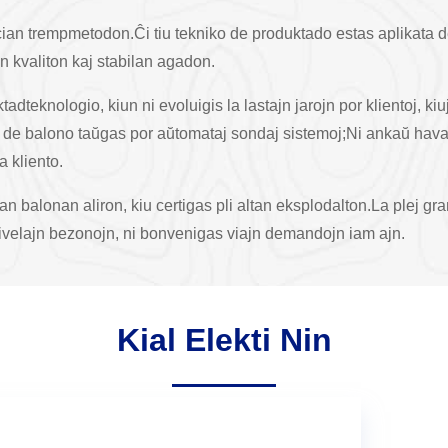
cian trempmetodon.Ĉi tiu tekniko de produktado estas aplikata de 
an kvaliton kaj stabilan agadon.
dteknologio, kiun ni evoluigis la lastajn jarojn por klientoj, k
po de balono taŭgas por aŭtomataj sondaj sistemoj;Ni ankaŭ hava
a kliento.
n balonan aliron, kiu certigas pli altan eksplodalton.La plej gr
nivelajn bezonojn, ni bonvenigas viajn demandojn iam ajn.
Kial Elekti Nin