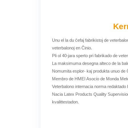
Ker
Unu el la du ĉefaj fabrikistoj de veterbalo
veterbalonoj en Ĉinio.
Pli ol 40-jara sperto pri fabrikado de vete
La maksimuma desegna alteco de la balo
Nomumita esplor- kaj produkta unuo de Ĉ
Membro de HMEI Asocio de Monda Mete
Veterbalono internacia norma redaktado 
Nacia Latex Products Quality Supervisio
kvalittestadon.