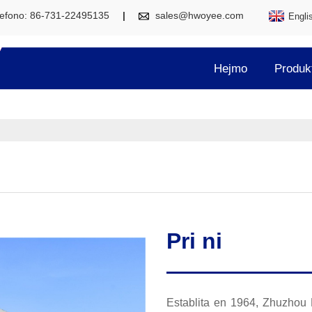
lefono: 86-731-22495135
sales@hwoyee.com
Engli
Hejmo
Produk
Pri ni
Establita en 1964, Zhuzhou 