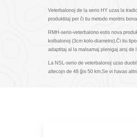
Veterbalonoj de la serio HY uzas la tradi
produktitaj per ĉi tiu metodo montris bon
RMH-serio-veterbalono estis nova produkta
kolbalonoj (3cm kolo-diametro).Ĉi tiu ti
adaptitaj al la malsamaj plenigaj aroj de l
La NSL-serio de veterbalonoj uzas duobla
altecojn de 48 ĝis 50 km.Se vi havas alt