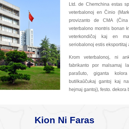
Ltd. de Chemchina estas spec
veterbalonoj en Ĉinio (Mar
provizanto de CMA (Ĉina 
veterbalono montris bonan k
veterkondiĉoj kaj en m
seriobalonoj estis eksportitaj a
Krom veterbalonoj, ni ank
fabrikanto por malsamaj la
paraŝuto, giganta kolora
butilkaŭĉukaj gantoj kaj nat
hejmaj gantoj), festo. dekora 
Kion Ni Faras