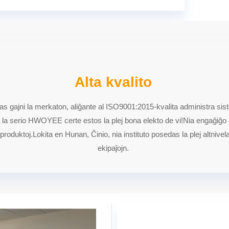
Alta kvalito
ias gajni la merkaton, aliĝante al ISO9001:2015-kvalita administra siste
 de la serio HWOYEE certe estos la plej bona elekto de vi!Nia engaĝiĝo
roduktoj.Lokita en Hunan, Ĉinio, nia instituto posedas la plej altnivelaj
ekipaĵojn.