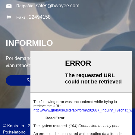
sales@hwoyee.com
Retpoŝto:
22494158
Faksi:
INFORMILO
Por demandoj pri niaj produktoj aŭ prezlisto, bonvolu lasi
vian retpoŝton al ni kaj ni kontaktos nin ene de 24 horoj.
SUBMETI
© Kopirajto - 2010-2023 : Ĉiuj Rajtoj Rezervitaj.
Retejmapo
-
AMP
Poŝtelefono