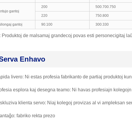
200
500.700.750
ntujo gantoj
220
750.800
llongaj gantoj
90.100
300.330
 Produktoj de malsamaj grandecoj povas esti personecigitaj laŭ 
Serva Enhavo
pida livero: Ni estas profesia fabrikanto de partiaj produktoj ku
ofesia esplora kaj desegna teamo: Ni havas profesiajn kolegojn 
skluziva klienta servo: Niaj kolegoj provizas al vi ampleksan s
antaĝo: fabriko rekta prezo