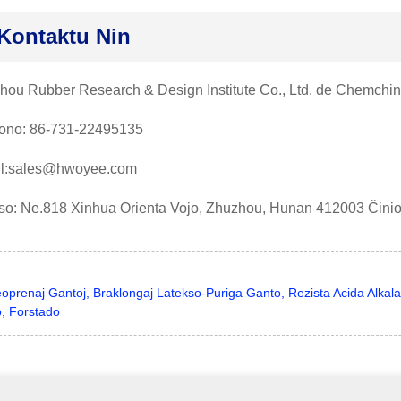
Kontaktu Nin
hou Rubber Research & Design Institute Co., Ltd. de Chemchi
fono: 86-731-22495135
l:sales@hwoyee.com
so: Ne.818 Xinhua Orienta Vojo, Zhuzhou, Hunan 412003 Ĉinio
oprenaj Gantoj, Braklongaj Latekso-Puriga Ganto, Rezista Acida Alkala
o, Forstado