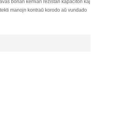
 havas bonan kemian rezistan kapaciton kaj
otekti manojn kontraŭ korodo aŭ vundado