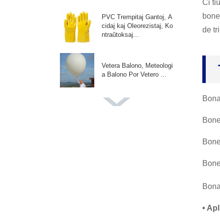
Ĉi ti
bone
PVC Trempitaj Gantoj, A
cidaj kaj Oleorezistaj, Ko
de tr
ntraŭtoksaj...
Vetera Balono, Meteologi
a Balono Por Vetero ...
Bona
Giganta Kolora Balono,
Balonoj Por Fotopasion
Bone
Weddin...
Bone
Adv Promocia Balono, P
ropraj Balonoj, Por Event
Bone
oj P...
Bona 
Festornama Balono, Por
Garland Arch, Naskiĝtag
• Ap
a Parto...