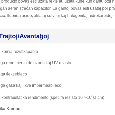
u produkto povas esti uzata rekte aŭ uzata kune kun gantujo;ĝi
gan aeran streĉan kapaciton.La gantoj povas esti uzataj por pr
icio, fluorida acido, alifataj solviloj kaj halogenitaj hidrokarbidoj.
Trajtoj/avantaĝoj
 kemia rezistkapablo
ga rendimento de ozono kaj UV-rezisto
ga fleksebleco
ga gasa kaj likva impermeabileco
5
8
kontraŭstatika rendimento (specifa rezisto 10
~10
Ω·cm)
lika Kampo: