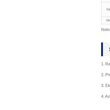
Ga
Fadenaj Gantoj, Laboraj
Gantoj, por Pentristo-Me
kanikisto, Indus...
Ma
Noto:
Neoprenaj Gantoj, Braklo
ngaj Latekso-Puriga Gan
to, R...
Butilaj Gantoj, Oleo Acid
a Alkala Kemia Rezisto,
En...
1. Ra
2. Pr
3. Ek
4. Av