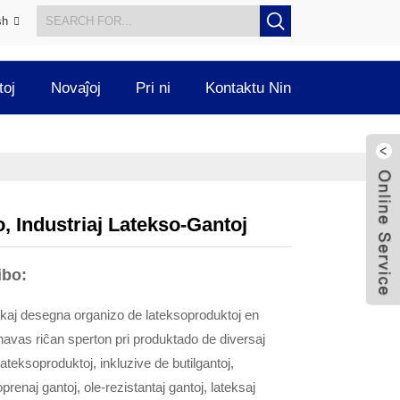
sh
toj
Novaĵoj
Pri ni
Kontaktu Nin
, Industriaj Latekso-Gantoj
ibo:
o kaj desegna organizo de lateksoproduktoj en
havas riĉan sperton pri produktado de diversaj
lateksoproduktoj, inkluzive de butilgantoj,
prenaj gantoj, ole-rezistantaj gantoj, lateksaj