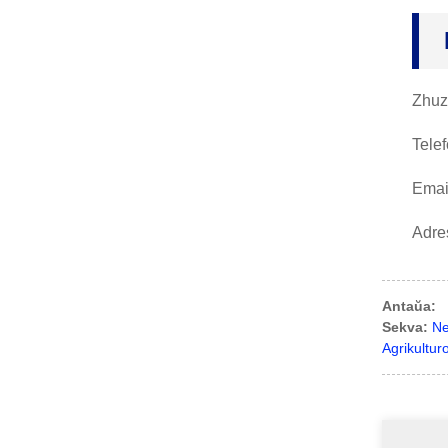
Zhuz
Tele
Emai
Adre
Antaŭa:
Sekva:
Ne
Agrikultur