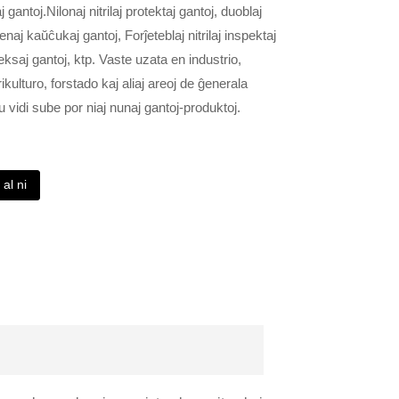
 gantoj.Nilonaj nitrilaj protektaj gantoj, duoblaj
naj kaŭĉukaj gantoj, Forĵeteblaj nitrilaj inspektaj
eksaj gantoj, ktp. Vaste uzata en industrio,
ikulturo, forstado kaj aliaj areoj de ĝenerala
 vidi sube por niaj nunaj gantoj-produktoj.
al ni