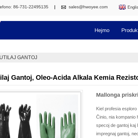
lefono: 86-731-22495135
sales@hwoyee.com
Engli
Hejmo
Produk
UTILAJ GANTOJ
ilaj Gantoj, Oleo-Acida Alkala Kemia Rezisto
Mallonga priskr
Kiel profesia esplor
Ĉinio, nia kompanio 
specoj de gantoj kaj 
impregnaj gantoj, neo