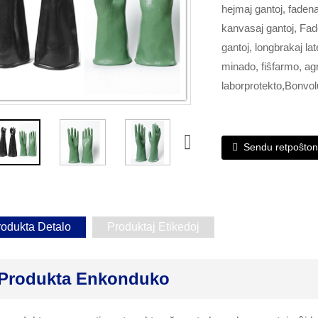
hejmaj gantoj, fadenaj
kanvasaj gantoj, Fade
gantoj, longbrakaj lat
minado, fiŝfarmo, agr
laborprotekto,Bonvolu
Sendu retpoŝton 
rodukta Detalo
Produktaj Etikedoj
Produkta Enkonduko