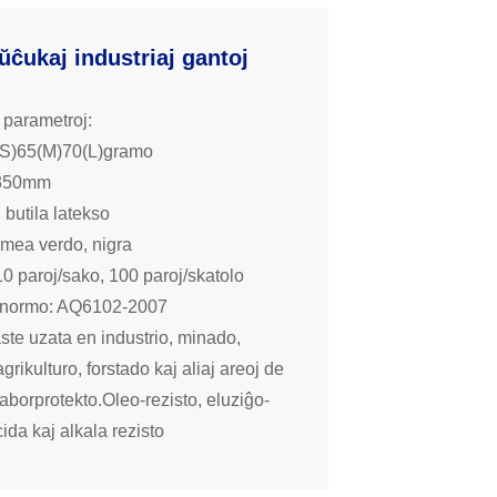
ŭĉukaj industriaj gantoj
 parametroj:
(S)65(M)70(L)gramo
≥350mm
 butila latekso
rmea verdo, nigra
0 paroj/sako, 100 paroj/skatolo
normo: AQ6102-2007
aste uzata en industrio, minado,
agrikulturo, forstado kaj aliaj areoj de
laborprotekto.Oleo-rezisto, eluziĝo-
cida kaj alkala rezisto