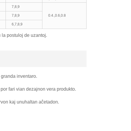
7,8,9
7,8,9
0.4.,0.6,0.8
6,7,8,9
la postuloj de uzantoj.
n granda inventaro.
por fari vian dezajnon vera produkto.
ervon kaj unuhaltan aĉetadon.