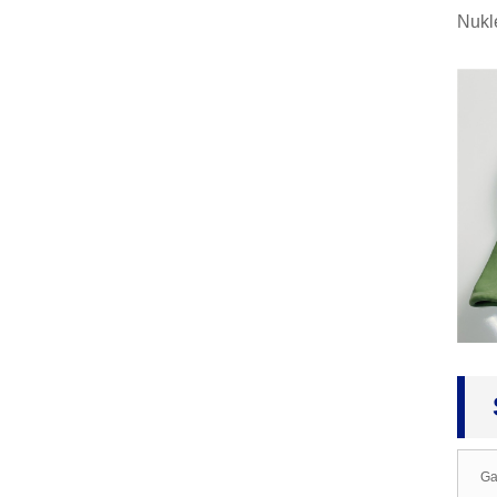
Nukle
Meteologia Paraŝuto, Po
r Veterdetekto, Wea...
Longaj Brakaj Lateksaj
Gantoj, Industriaj Gantoj,
Kemiaj Res...
Forĵeteblaj Nitrilaj Inspek
taj Gantoj, Blua Pulvoro-
Fr...
Duoblaj Kanvasaj Ganto
j, Pentristo, Mekanikisto,
Ĝardenisto
Nilonaj Nitrilaj Protektaj
Gantoj, Nitrile Tegita Lab
Ga
oro ...