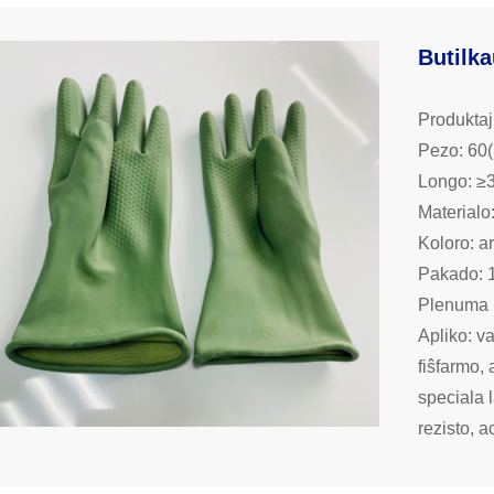
Butilka
Produktaj
Pezo: 60
Longo: 
Materialo:
Koloro: a
Pakado: 1
Plenuma 
Apliko: v
fiŝfarmo, 
speciala 
rezisto, a