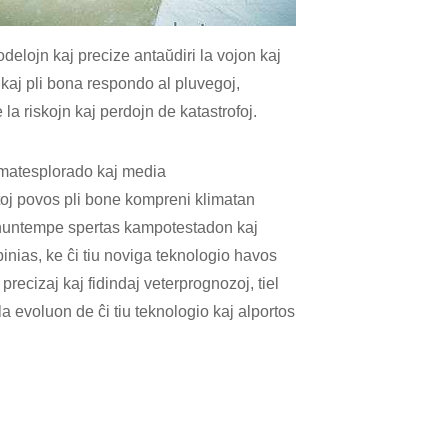
odelojn kaj precize antaŭdiri la vojon kaj
kaj pli bona respondo al pluvegoj,
 la riskojn kaj perdojn de katastrofoj.
imatesplorado kaj media
toj povos pli bone kompreni klimatan
o nuntempe spertas kampotestadon kaj
pinias, ke ĉi tiu noviga teknologio havos
recizaj kaj fidindaj veterprognozoj, tiel
a evoluon de ĉi tiu teknologio kaj alportos