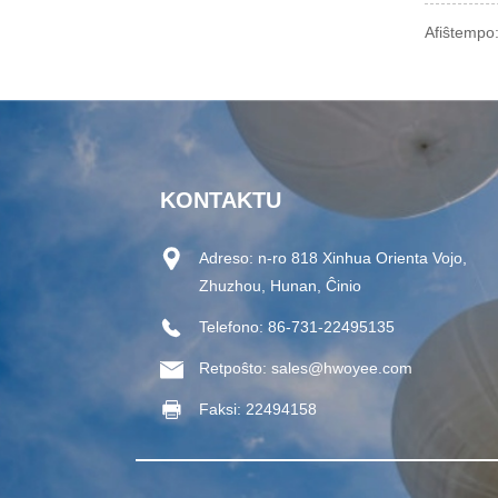
Afiŝtempo
KONTAKTU
Adreso:
n-ro 818 Xinhua Orienta Vojo,
Zhuzhou, Hunan, Ĉinio
Telefono:
86-731-22495135
Retpoŝto:
sales@hwoyee.com
Faksi:
22494158