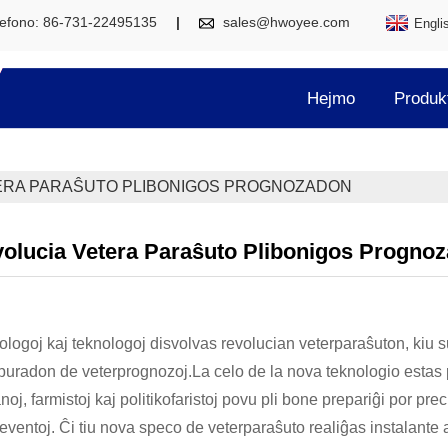
lefono: 86-731-22495135
sales@hwoyee.com
Engli
Hejmo
Produk
ERA PARAŜUTO PLIBONIGOS PROGNOZADON
olucia Vetera Paraŝuto Plibonigos Progno
logoj kaj teknologoj disvolvas revolucian veterparaŝuton, kiu 
puradon de veterprognozoj.La celo de la nova teknologio estas p
anoj, farmistoj kaj politikofaristoj povu pli bone prepariĝi por prec
eventoj. Ĉi tiu nova speco de veterparaŝuto realiĝas instalante 