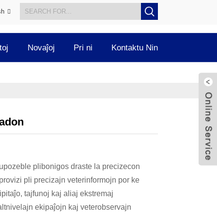
sh
toj
Novaĵoj
Pri ni
Kontaktu Nin
zadon
supozeble plibonigos draste la precizecon
rovizi pli precizajn veterinformojn por ke
ipitaĵo, tajfunoj kaj aliaj ekstremaj
altnivelajn ekipaĵojn kaj veterobservajn