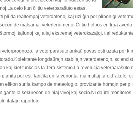
oj.La celo kun ĉi tiu veterparaŝuto estas
ti pli da realtempaj veterdatenoj kaj uzi ĝin por plibonigi veterm
secon de malsamaj veterfenomenoj.Ĉi tio helpos en frua averto 
tormoj, tajfunoj kaj aliaj ekstremaj veterokazaĵoj, tiel reduktante
 veterprognozo, la veterparaŝuto ankaŭ povas esti uzata por kl
orado.Kolektante longdaŭrajn stabilajn veterdatenojn, sciencis
on kaj kiel funkcias la Tera sistemo.La revolucia veterparaŝut
 planita por esti lanĉita en la venontaj malmultaj jaroj.Fakuloj o
n efikon sur la kampo de meteologio, provizante homojn per pli p
nigante la sekurecon de niaj vivoj kaj socio.Ni daŭre monitoros l
pli rilatajn raportojn.