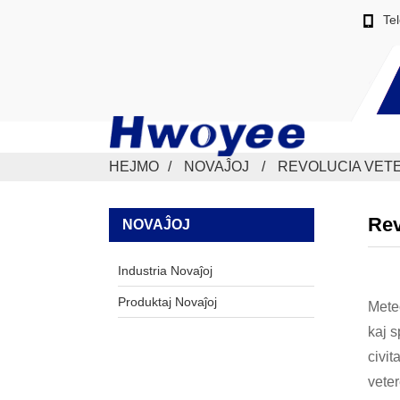
Te
HEJMO
NOVAĴOJ
REVOLUCIA VET
Rev
NOVAĴOJ
Industria Novaĵoj
Produktaj Novaĵoj
Meteo
kaj s
civit
veter