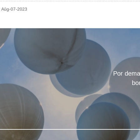
: Aŭg-07-2023
Por deman
bon