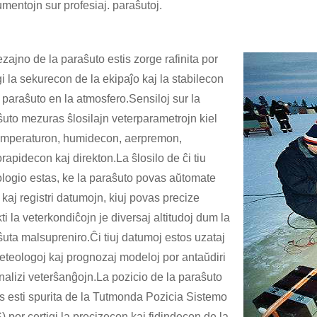
umentojn sur profesiaj. paraŝutoj.
zajno de la paraŝuto estis zorge rafinita por
gi la sekurecon de la ekipaĵo kaj la stabilecon
 paraŝuto en la atmosfero.Sensiloj sur la
uto mezuras ŝlosilajn veterparametrojn kiel
emperaturon, humidecon, aerpremon,
rapidecon kaj direkton.La ŝlosilo de ĉi tiu
ologio estas, ke la paraŝuto povas aŭtomate
 kaj registri datumojn, kiuj povas precize
kti la veterkondiĉojn je diversaj altitudoj dum la
uta malsupreniro.Ĉi tiuj datumoj estos uzataj
eteologoj kaj prognozaj modeloj por antaŭdiri
nalizi veterŝanĝojn.La pozicio de la paraŝuto
s esti spurita de la Tutmonda Pozicia Sistemo
 por certigi la precizecon kaj fidindecon de la