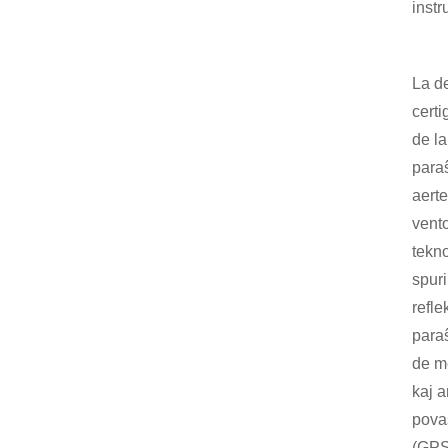
instr
La de
certi
de la
paraŝ
aert
vento
tekn
spuri
refle
paraŝ
de m
kaj a
pova
(GPS)