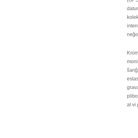
datum
kolek
inten
neĝoŝ
Krom
monit
ŝanĝ
estas
grava
plibo
al vi 