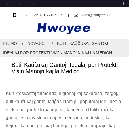
Telefono: 86-731-22495135
sales@hwoyee.com
HEJMO
NOVAĴOJ
BUTIL KAŬĈUKAJ GANTOJ:
IDEALAJ POR PROTEKTI VIAJN MANOJN KAJ LA MEDION
Butil Kaŭĉukaj Gantoj: Idealaj por Protekti
Viajn Manojn kaj la Medion
Kun kreskantaj tutmondaj higienaj kaj sekurecaj zorgoj,
butilkaŭĉukaj gantoj fariĝas ĉiam pli popularaj kiel ideala
elekto por protekti manojn kaj la medion.Butilkaŭĉukaj
gantoj estas vaste uzataj en medicinaj, industriaj kaj
hejmaj kampoj pro siaj bonegaj protektaj propraĵoj kaj