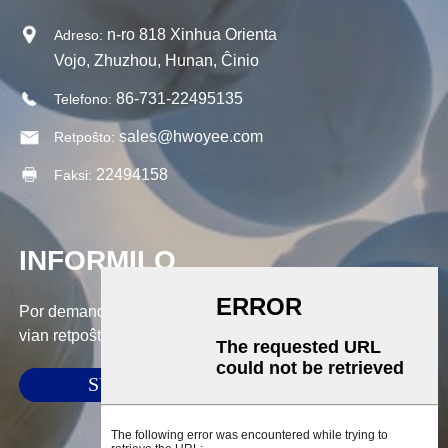
n-ro 818 Xinhua Orienta
Adreso:
Vojo, Zhuzhou, Hunan, Ĉinio
86-731-22495135
Telefono:
sales@hwoyee.com
Retpoŝto:
22494158
Faksi:
INFORMILO
Por demandoj pri niaj produktoj aŭ prezlisto, bonvolu lasi
vian retpoŝton al ni kaj ni kontaktos nin ene de 24 horoj.
SUBMETI