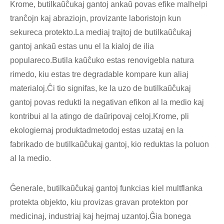
Krome, butilkaŭĉukaj gantoj ankaŭ povas efike malhelpi
tranĉojn kaj abraziojn, provizante laboristojn kun
sekureca protekto.La mediaj trajtoj de butilkaŭĉukaj
gantoj ankaŭ estas unu el la kialoj de ilia
populareco.Butila kaŭĉuko estas renovigebla natura
rimedo, kiu estas tre degradable kompare kun aliaj
materialoj.Ĉi tio signifas, ke la uzo de butilkaŭĉukaj
gantoj povas redukti la negativan efikon al la medio kaj
kontribui al la atingo de daŭripovaj celoj.Krome, pli
ekologiemaj produktadmetodoj estas uzataj en la
fabrikado de butilkaŭĉukaj gantoj, kio reduktas la poluon
al la medio.
Ĝenerale, butilkaŭĉukaj gantoj funkcias kiel multflanka
protekta objekto, kiu provizas gravan protekton por
medicinaj, industriaj kaj hejmaj uzantoj.Ĝia bonega