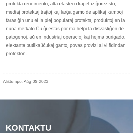
protekta rendimento, alta elasteco kaj eluziĝorezisto,
mediaj protektaj trajtoj kaj larĝa gamo de aplikaj kampoj
faras ĝin unu el la plej popularaj protektaj produktoj en la
nuna merkato.Ĉu ĝi estas por malhelpi la disvastiĝon de
patogenoj, aŭ en industriaj operacioj kaj hejma purigado,
elektante butilkaŭĉukaj gantoj povas provizi al vi fidindan
protekton.
Afiŝtempo: Aŭg-09-2023
KONTAKTU