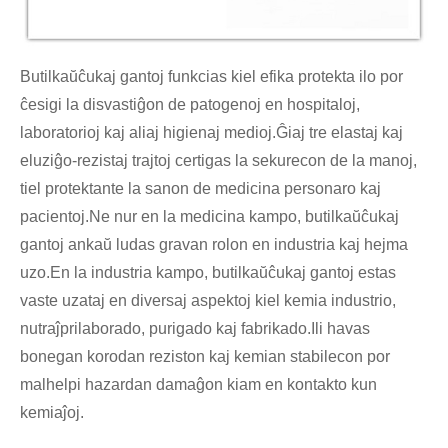
Butilkaŭĉukaj gantoj funkcias kiel efika protekta ilo por
ĉesigi la disvastiĝon de patogenoj en hospitaloj,
laboratorioj kaj aliaj higienaj medioj.Ĝiaj tre elastaj kaj
eluziĝo-rezistaj trajtoj certigas la sekurecon de la manoj,
tiel protektante la sanon de medicina personaro kaj
pacientoj.Ne nur en la medicina kampo, butilkaŭĉukaj
gantoj ankaŭ ludas gravan rolon en industria kaj hejma
uzo.En la industria kampo, butilkaŭĉukaj gantoj estas
vaste uzataj en diversaj aspektoj kiel kemia industrio,
nutraĵprilaborado, purigado kaj fabrikado.Ili havas
bonegan korodan reziston kaj kemian stabilecon por
malhelpi hazardan damaĝon kiam en kontakto kun
kemiaĵoj.